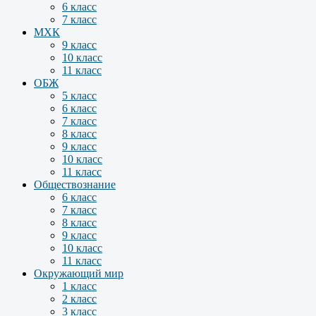
6 класс
7 класс
МХК
9 класс
10 класс
11 класс
ОБЖ
5 класс
6 класс
7 класс
8 класс
9 класс
10 класс
11 класс
Обществознание
6 класс
7 класс
8 класс
9 класс
10 класс
11 класс
Окружающий мир
1 класс
2 класс
3 класс