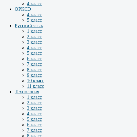
4 класс
ОРКСЭ
4 класс
5 класс
Русский язык
1 класс
2 класс
3 класс
4 класс
5 класс
6 класс
7 класс
8 класс
9 класс
10 класс
11 класс
Технология
1 класс
2 класс
3 класс
4 класс
5 класс
6 класс
7 класс
8 класс