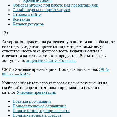
Вредные советы
Фоновая музыка при работе над презентациями
Онлайн-курсы по презентациям
Отзывы о сайте
Контакты
Каталог ресурсов
12+
Авторскими правами на размещенную информацию обладают
её авторы (создатели презентаций), которые также несут
ответственность за её достоверность. Редакция сайта не
отвечает за качество авторских продуктов. Все материалы
доступны по
лицензии Creative Commons
.
СМИ «Учебные презентации». Номер свидетельства:
ЭЛ №
ФС 77 — 61477
.
Копирование материалов каталога с целью размещения на
своём сайте разрешается только при наличии ссылки на
каталог
Учебные презентации
.
Правила публикации
Пользовательское соглашение
Политика конфиденциальности
Политика возврата средств