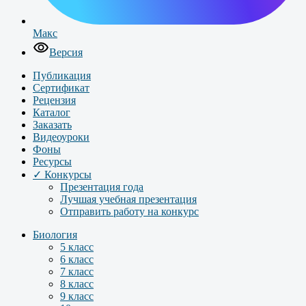
Макс
Версия
Публикация
Сертификат
Рецензия
Каталог
Заказать
Видеоуроки
Фоны
Ресурсы
✓ Конкурсы
Презентация года
Лучшая учебная презентация
Отправить работу на конкурс
Биология
5 класс
6 класс
7 класс
8 класс
9 класс