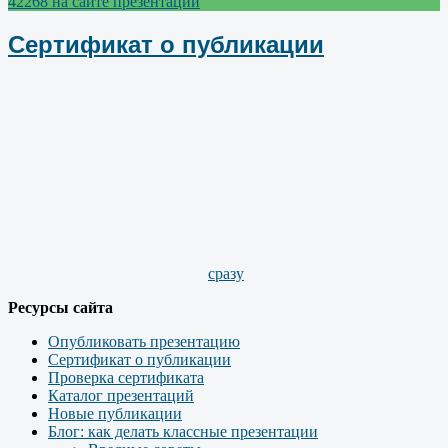
42268
на сайте
презентаций
Сертификат о публикации
сразу
Ресурсы сайта
Опубликовать презентацию
Сертификат о публикации
Проверка сертификата
Каталог презентаций
Новые публикации
Блог: как делать классные презентации