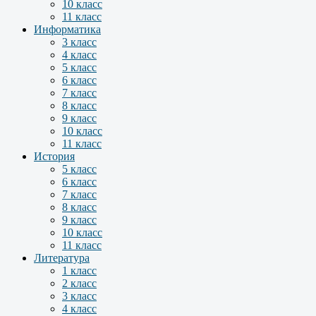
10 класс
11 класс
Информатика
3 класс
4 класс
5 класс
6 класс
7 класс
8 класс
9 класс
10 класс
11 класс
История
5 класс
6 класс
7 класс
8 класс
9 класс
10 класс
11 класс
Литература
1 класс
2 класс
3 класс
4 класс