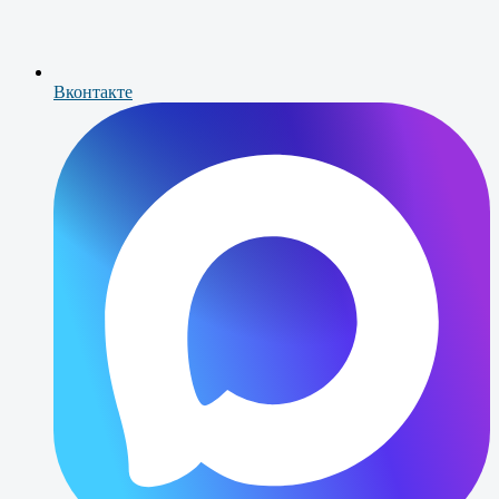
Вконтакте