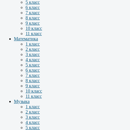
5 класс
6 класс
7 класс
8 класс
9 класс
10 класс
11 класс
Математика
1 класс
2 класс
3 класс
4 класс
5 класс
6 класс
7 класс
8 класс
9 класс
10 класс
11 класс
Музыка
1 класс
2 класс
3 класс
4 класс
5 класс