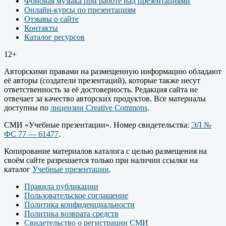
Фоновая музыка при работе над презентациями
Онлайн-курсы по презентациям
Отзывы о сайте
Контакты
Каталог ресурсов
12+
Авторскими правами на размещенную информацию обладают
её авторы (создатели презентаций), которые также несут
ответственность за её достоверность. Редакция сайта не
отвечает за качество авторских продуктов. Все материалы
доступны по
лицензии Creative Commons
.
СМИ «Учебные презентации». Номер свидетельства:
ЭЛ №
ФС 77 — 61477
.
Копирование материалов каталога с целью размещения на
своём сайте разрешается только при наличии ссылки на
каталог
Учебные презентации
.
Правила публикации
Пользовательское соглашение
Политика конфиденциальности
Политика возврата средств
Свидетельство о регистрации СМИ