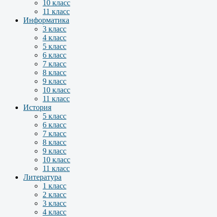
10 класс
11 класс
Информатика
3 класс
4 класс
5 класс
6 класс
7 класс
8 класс
9 класс
10 класс
11 класс
История
5 класс
6 класс
7 класс
8 класс
9 класс
10 класс
11 класс
Литература
1 класс
2 класс
3 класс
4 класс