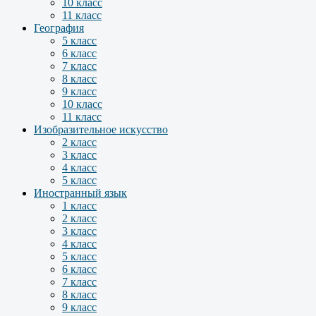
10 класс
11 класс
География
5 класс
6 класс
7 класс
8 класс
9 класс
10 класс
11 класс
Изобразительное искусство
2 класс
3 класс
4 класс
5 класс
Иностранный язык
1 класс
2 класс
3 класс
4 класс
5 класс
6 класс
7 класс
8 класс
9 класс