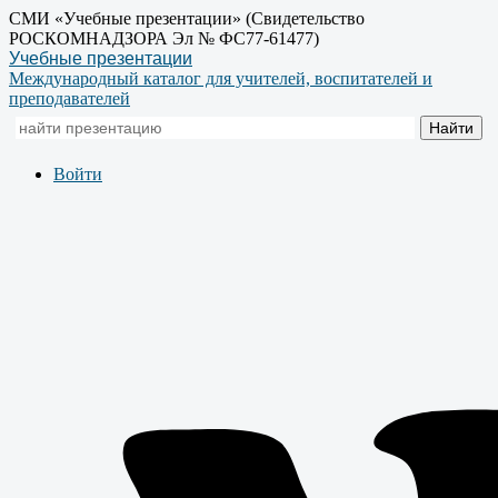
СМИ «Учебные презентации» (Свидетельство
РОСКОМНАДЗОРА Эл № ФС77-61477)
Учебные презентации
Международный каталог для учителей, воспитателей и
преподавателей
Войти