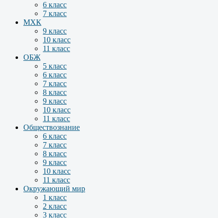
6 класс
7 класс
МХК
9 класс
10 класс
11 класс
ОБЖ
5 класс
6 класс
7 класс
8 класс
9 класс
10 класс
11 класс
Обществознание
6 класс
7 класс
8 класс
9 класс
10 класс
11 класс
Окружающий мир
1 класс
2 класс
3 класс