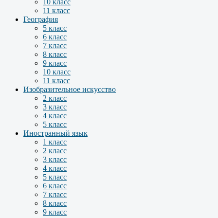
10 класс
11 класс
География
5 класс
6 класс
7 класс
8 класс
9 класс
10 класс
11 класс
Изобразительное искусство
2 класс
3 класс
4 класс
5 класс
Иностранный язык
1 класс
2 класс
3 класс
4 класс
5 класс
6 класс
7 класс
8 класс
9 класс