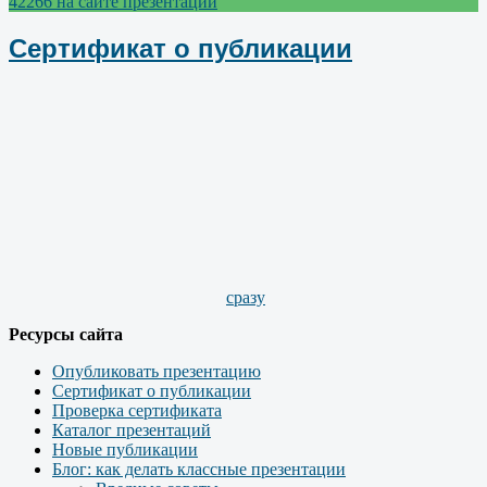
42266
на сайте
презентаций
Сертификат о публикации
сразу
Ресурсы сайта
Опубликовать презентацию
Сертификат о публикации
Проверка сертификата
Каталог презентаций
Новые публикации
Блог: как делать классные презентации