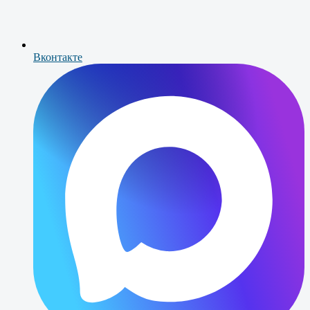
Вконтакте