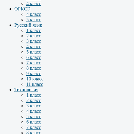
4 класс
ОРКСЭ
4 класс
5 класс
Русский язык
1 класс
2 класс
3 класс
4 класс
5 класс
6 класс
7 класс
8 класс
9 класс
10 класс
11 класс
Технология
1 класс
2 класс
3 класс
4 класс
5 класс
6 класс
7 класс
8 класс