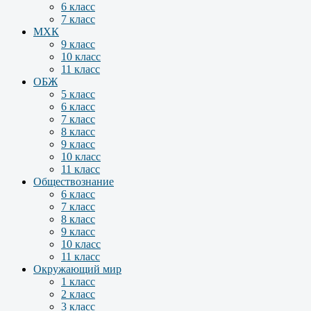
6 класс
7 класс
МХК
9 класс
10 класс
11 класс
ОБЖ
5 класс
6 класс
7 класс
8 класс
9 класс
10 класс
11 класс
Обществознание
6 класс
7 класс
8 класс
9 класс
10 класс
11 класс
Окружающий мир
1 класс
2 класс
3 класс