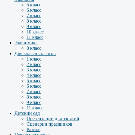
5 класс
6 класс
7 класс
8 класс
9 класс
10 класс
11 класс
Экономика
8 класс
Для классных часов
1 класс
2 класс
3 класс
4 класс
5 класс
6 класс
7 класс
8 класс
9 класс
11 класс
Детский сад
Презентации для занятий
Сценарии праздников
Разное
Начальная школа