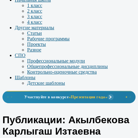
1 класс
2 класс
3 класс
4 класс
Другие материалы
Статьи
Рабочие программы
Проекты
Разное
СПО
Профессиональные модули
Общепрофессиональные дисциплины
Контрольно-оценочные средства
Шаблоны
Детские шаблоны
Участвуйте в конкурсе
«Презентация года»
Публикации: Акылбекова
Карлыгаш Изтаевна