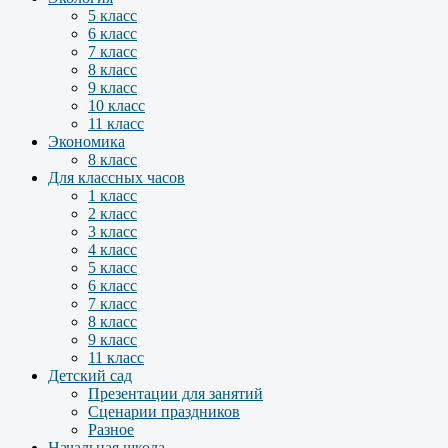
5 класс
6 класс
7 класс
8 класс
9 класс
10 класс
11 класс
Экономика
8 класс
Для классных часов
1 класс
2 класс
3 класс
4 класс
5 класс
6 класс
7 класс
8 класс
9 класс
11 класс
Детский сад
Презентации для занятий
Сценарии праздников
Разное
Начальная школа