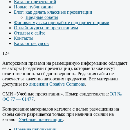
Каталог презентаций
Новые публикации
Блог: как делать классные презентации
Вредные советы
Фоновая музыка при работе над презентациями
Онлайн-курсы по презентациям
Отзывы о сайте
Контакты
Каталог ресурсов
12+
Авторскими правами на размещенную информацию обладают
её авторы (создатели презентаций), которые также несут
ответственность за её достоверность. Редакция сайта не
отвечает за качество авторских продуктов. Все материалы
доступны по
лицензии Creative Commons
.
СМИ «Учебные презентации». Номер свидетельства:
ЭЛ №
ФС 77 — 61477
.
Копирование материалов каталога с целью размещения на
своём сайте разрешается только при наличии ссылки на
каталог
Учебные презентации
.
Правила публикации