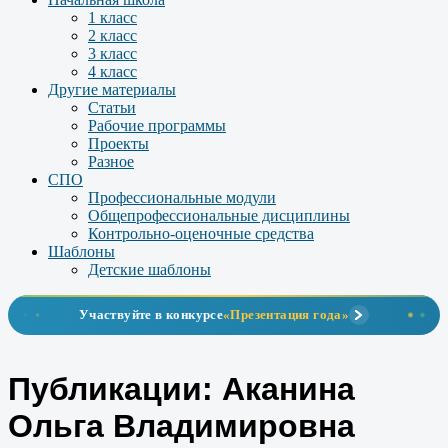
1 класс
2 класс
3 класс
4 класс
Другие материалы
Статьи
Рабочие программы
Проекты
Разное
СПО
Профессиональные модули
Общепрофессиональные дисциплины
Контрольно-оценочные средства
Шаблоны
Детские шаблоны
Участвуйте в конкурсе
«Презентация года»
Публикации: Аканина
Ольга Владимировна