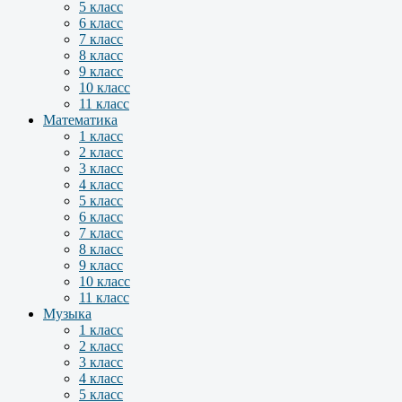
5 класс
6 класс
7 класс
8 класс
9 класс
10 класс
11 класс
Математика
1 класс
2 класс
3 класс
4 класс
5 класс
6 класс
7 класс
8 класс
9 класс
10 класс
11 класс
Музыка
1 класс
2 класс
3 класс
4 класс
5 класс