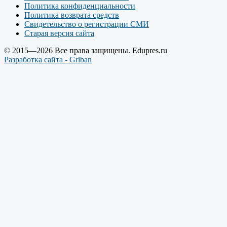
Политика конфиденциальности
Политика возврата средств
Свидетельство о регистрации СМИ
Старая версия сайта
© 2015—2026 Все права защищены. Edupres.ru
Разработка сайта - Griban