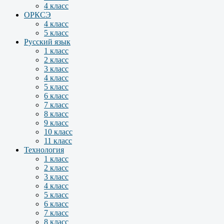
4 класс
ОРКСЭ
4 класс
5 класс
Русский язык
1 класс
2 класс
3 класс
4 класс
5 класс
6 класс
7 класс
8 класс
9 класс
10 класс
11 класс
Технология
1 класс
2 класс
3 класс
4 класс
5 класс
6 класс
7 класс
8 класс