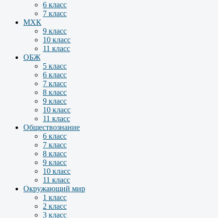
6 класс
7 класс
МХК
9 класс
10 класс
11 класс
ОБЖ
5 класс
6 класс
7 класс
8 класс
9 класс
10 класс
11 класс
Обществознание
6 класс
7 класс
8 класс
9 класс
10 класс
11 класс
Окружающий мир
1 класс
2 класс
3 класс