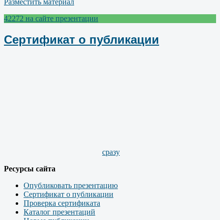
Разместить материал
42272
на сайте
презентации
Сертификат о публикации
сразу
Ресурсы сайта
Опубликовать презентацию
Сертификат о публикации
Проверка сертификата
Каталог презентаций