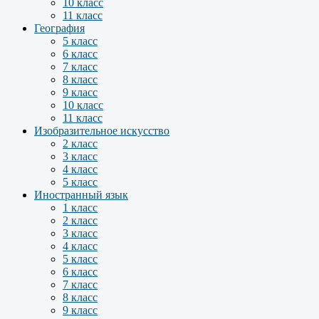
10 класс
11 класс
География
5 класс
6 класс
7 класс
8 класс
9 класс
10 класс
11 класс
Изобразительное искусство
2 класс
3 класс
4 класс
5 класс
Иностранный язык
1 класс
2 класс
3 класс
4 класс
5 класс
6 класс
7 класс
8 класс
9 класс