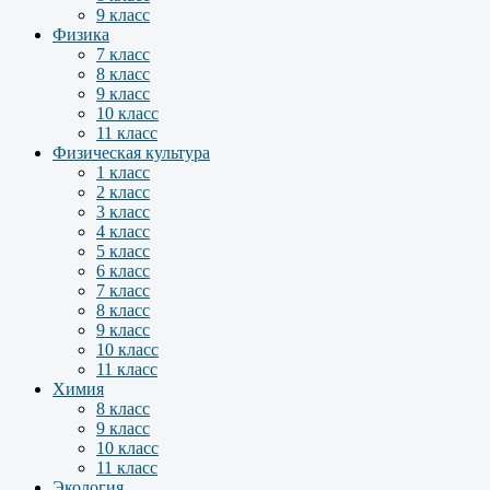
9 класс
Физика
7 класс
8 класс
9 класс
10 класс
11 класс
Физическая культура
1 класс
2 класс
3 класс
4 класс
5 класс
6 класс
7 класс
8 класс
9 класс
10 класс
11 класс
Химия
8 класс
9 класс
10 класс
11 класс
Экология