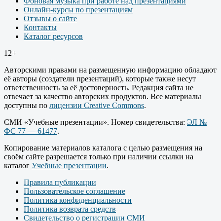
Фоновая музыка при работе над презентациями
Онлайн-курсы по презентациям
Отзывы о сайте
Контакты
Каталог ресурсов
12+
Авторскими правами на размещенную информацию обладают
её авторы (создатели презентаций), которые также несут
ответственность за её достоверность. Редакция сайта не
отвечает за качество авторских продуктов. Все материалы
доступны по
лицензии Creative Commons
.
СМИ «Учебные презентации». Номер свидетельства:
ЭЛ №
ФС 77 — 61477
.
Копирование материалов каталога с целью размещения на
своём сайте разрешается только при наличии ссылки на
каталог
Учебные презентации
.
Правила публикации
Пользовательское соглашение
Политика конфиденциальности
Политика возврата средств
Свидетельство о регистрации СМИ