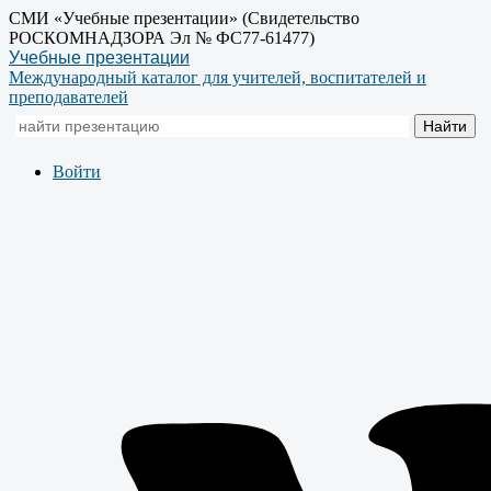
СМИ «Учебные презентации» (Свидетельство
РОСКОМНАДЗОРА Эл № ФС77-61477)
Учебные презентации
Международный каталог для учителей, воспитателей и
преподавателей
Войти