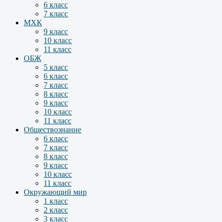
6 класс
7 класс
МХК
9 класс
10 класс
11 класс
ОБЖ
5 класс
6 класс
7 класс
8 класс
9 класс
10 класс
11 класс
Обществознание
6 класс
7 класс
8 класс
9 класс
10 класс
11 класс
Окружающий мир
1 класс
2 класс
3 класс