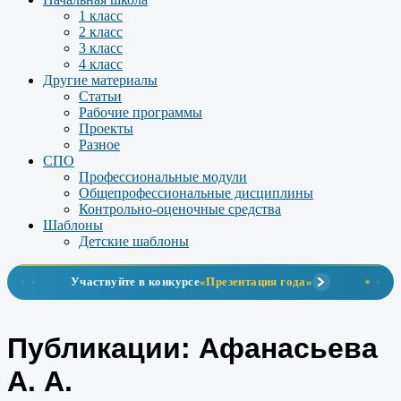
1 класс
2 класс
3 класс
4 класс
Другие материалы
Статьи
Рабочие программы
Проекты
Разное
СПО
Профессиональные модули
Общепрофессиональные дисциплины
Контрольно-оценочные средства
Шаблоны
Детские шаблоны
Участвуйте в конкурсе
«Презентация года»
Публикации: Афанасьева
А. А.