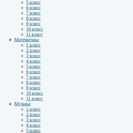
5 класс
6 класс
7 класс
8 класс
9 класс
10 класс
11 класс
Математика
1 класс
2 класс
3 класс
4 класс
5 класс
6 класс
7 класс
8 класс
9 класс
10 класс
11 класс
Музыка
1 класс
2 класс
3 класс
4 класс
5 класс