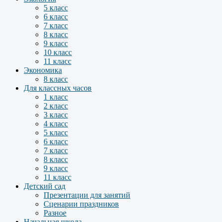
5 класс
6 класс
7 класс
8 класс
9 класс
10 класс
11 класс
Экономика
8 класс
Для классных часов
1 класс
2 класс
3 класс
4 класс
5 класс
6 класс
7 класс
8 класс
9 класс
11 класс
Детский сад
Презентации для занятий
Сценарии праздников
Разное
Начальная школа