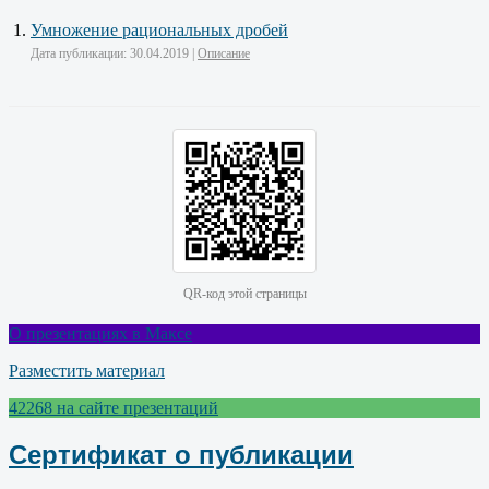
Умножение рациональных дробей
Дата публикации: 30.04.2019 |
Описание
QR-код этой страницы
О презентациях в Максе
Разместить материал
42268
на сайте
презентаций
Сертификат о публикации