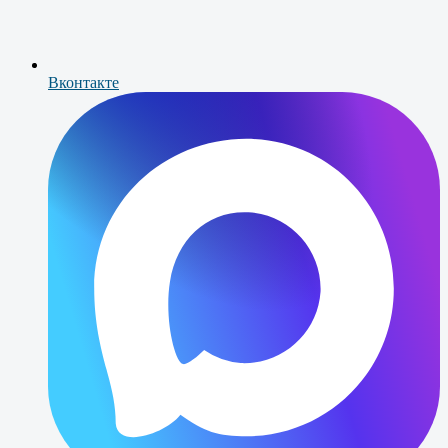
Вконтакте