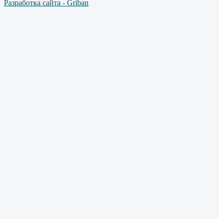
Разработка сайта - Griban