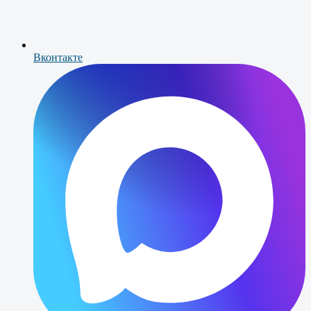
Вконтакте