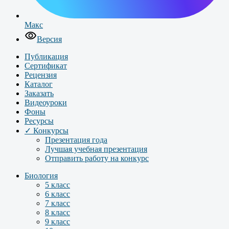
Макс
Версия
Публикация
Сертификат
Рецензия
Каталог
Заказать
Видеоуроки
Фоны
Ресурсы
✓ Конкурсы
Презентация года
Лучшая учебная презентация
Отправить работу на конкурс
Биология
5 класс
6 класс
7 класс
8 класс
9 класс