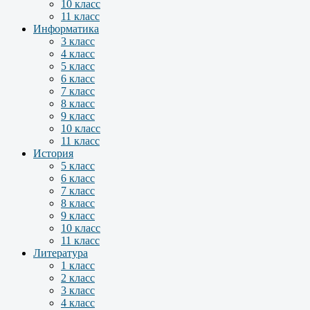
10 класс
11 класс
Информатика
3 класс
4 класс
5 класс
6 класс
7 класс
8 класс
9 класс
10 класс
11 класс
История
5 класс
6 класс
7 класс
8 класс
9 класс
10 класс
11 класс
Литература
1 класс
2 класс
3 класс
4 класс