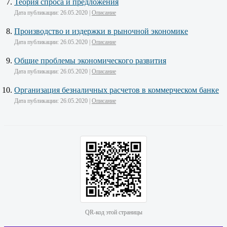
Теория спроса и предложения
Дата публикации: 26.05.2020 |
Описание
Производство и издержки в рыночной экономике
Дата публикации: 26.05.2020 |
Описание
Общие проблемы экономического развития
Дата публикации: 26.05.2020 |
Описание
Организация безналичных расчетов в коммерческом банке
Дата публикации: 26.05.2020 |
Описание
QR-код этой страницы