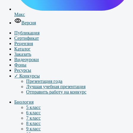
Макс
Версия
Публикация
Сертификат
Рецензия
Каталог
Заказать
Видеоуроки
Фоны
Ресурсы
✓ Конкурсы
Презентация года
Лучшая учебная презентация
Отправить работу на конкурс
Биология
5 класс
6 класс
7 класс
8 класс
9 класс