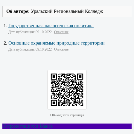
Об авторе:
Уральский Региональный Колледж
Государственная экологическая политика
Дата публикации: 09.10.2022 |
Описание
Основные охраняемые природные территории
Дата публикации: 09.10.2022 |
Описание
QR-код этой страницы
О презентациях в Максе