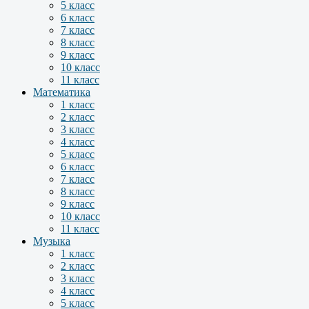
5 класс
6 класс
7 класс
8 класс
9 класс
10 класс
11 класс
Математика
1 класс
2 класс
3 класс
4 класс
5 класс
6 класс
7 класс
8 класс
9 класс
10 класс
11 класс
Музыка
1 класс
2 класс
3 класс
4 класс
5 класс