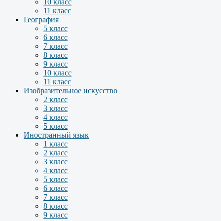
10 класс
11 класс
География
5 класс
6 класс
7 класс
8 класс
9 класс
10 класс
11 класс
Изобразительное искусство
2 класс
3 класс
4 класс
5 класс
Иностранный язык
1 класс
2 класс
3 класс
4 класс
5 класс
6 класс
7 класс
8 класс
9 класс