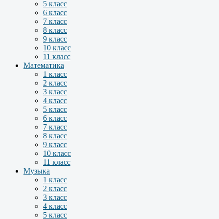
5 класс
6 класс
7 класс
8 класс
9 класс
10 класс
11 класс
Математика
1 класс
2 класс
3 класс
4 класс
5 класс
6 класс
7 класс
8 класс
9 класс
10 класс
11 класс
Музыка
1 класс
2 класс
3 класс
4 класс
5 класс