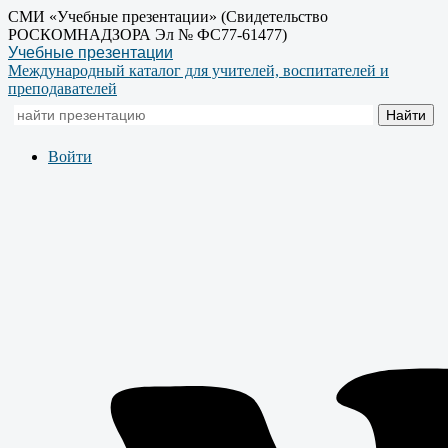
СМИ «Учебные презентации» (Свидетельство
РОСКОМНАДЗОРА Эл № ФС77-61477)
Учебные презентации
Международный каталог для учителей, воспитателей и
преподавателей
Войти