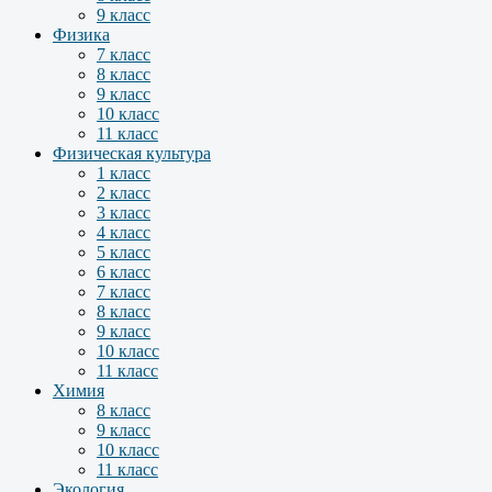
9 класс
Физика
7 класс
8 класс
9 класс
10 класс
11 класс
Физическая культура
1 класс
2 класс
3 класс
4 класс
5 класс
6 класс
7 класс
8 класс
9 класс
10 класс
11 класс
Химия
8 класс
9 класс
10 класс
11 класс
Экология