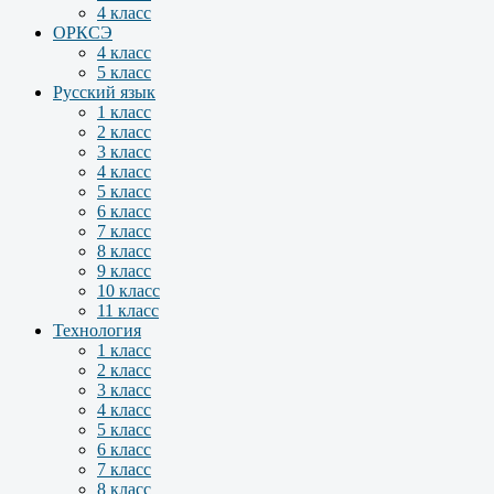
4 класс
ОРКСЭ
4 класс
5 класс
Русский язык
1 класс
2 класс
3 класс
4 класс
5 класс
6 класс
7 класс
8 класс
9 класс
10 класс
11 класс
Технология
1 класс
2 класс
3 класс
4 класс
5 класс
6 класс
7 класс
8 класс