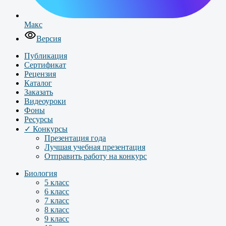
Макс
Версия
Публикация
Сертификат
Рецензия
Каталог
Заказать
Видеоуроки
Фоны
Ресурсы
✓ Конкурсы
Презентация года
Лучшая учебная презентация
Отправить работу на конкурс
Биология
5 класс
6 класс
7 класс
8 класс
9 класс