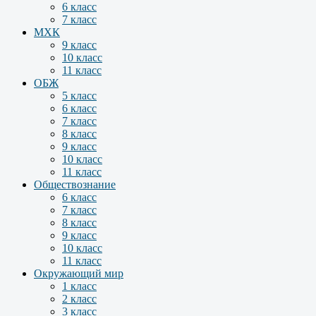
6 класс
7 класс
МХК
9 класс
10 класс
11 класс
ОБЖ
5 класс
6 класс
7 класс
8 класс
9 класс
10 класс
11 класс
Обществознание
6 класс
7 класс
8 класс
9 класс
10 класс
11 класс
Окружающий мир
1 класс
2 класс
3 класс