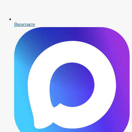
Вконтакте