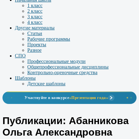
1 класс
2 класс
3 класс
4 класс
Другие материалы
Статьи
Рабочие программы
Проекты
Разное
СПО
Профессиональные модули
Общепрофессиональные дисциплины
Контрольно-оценочные средства
Шаблоны
Детские шаблоны
Участвуйте в конкурсе
«Презентация года»
Публикации: Абанникова
Ольга Александровна