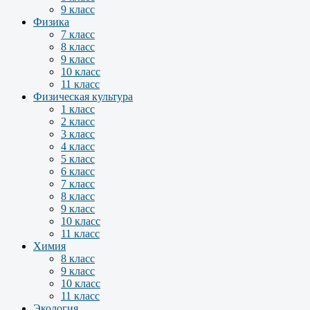
9 класс
Физика
7 класс
8 класс
9 класс
10 класс
11 класс
Физическая культура
1 класс
2 класс
3 класс
4 класс
5 класс
6 класс
7 класс
8 класс
9 класс
10 класс
11 класс
Химия
8 класс
9 класс
10 класс
11 класс
Экология