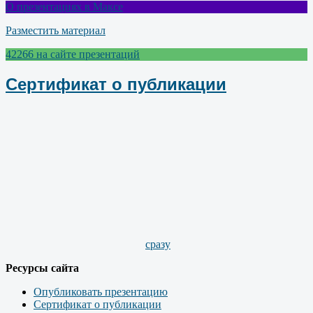
О презентациях в Максе
Разместить материал
42266
на сайте
презентаций
Сертификат о публикации
сразу
Ресурсы сайта
Опубликовать презентацию
Сертификат о публикации