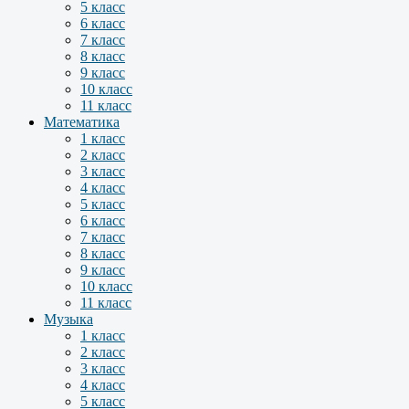
5 класс
6 класс
7 класс
8 класс
9 класс
10 класс
11 класс
Математика
1 класс
2 класс
3 класс
4 класс
5 класс
6 класс
7 класс
8 класс
9 класс
10 класс
11 класс
Музыка
1 класс
2 класс
3 класс
4 класс
5 класс