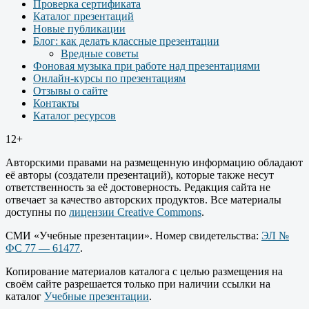
Проверка сертификата
Каталог презентаций
Новые публикации
Блог: как делать классные презентации
Вредные советы
Фоновая музыка при работе над презентациями
Онлайн-курсы по презентациям
Отзывы о сайте
Контакты
Каталог ресурсов
12+
Авторскими правами на размещенную информацию обладают
её авторы (создатели презентаций), которые также несут
ответственность за её достоверность. Редакция сайта не
отвечает за качество авторских продуктов. Все материалы
доступны по
лицензии Creative Commons
.
СМИ «Учебные презентации». Номер свидетельства:
ЭЛ №
ФС 77 — 61477
.
Копирование материалов каталога с целью размещения на
своём сайте разрешается только при наличии ссылки на
каталог
Учебные презентации
.