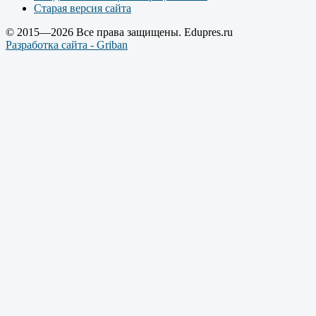
Старая версия сайта
© 2015—2026 Все права защищены. Edupres.ru
Разработка сайта - Griban