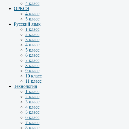
4 класс
ОРКСЭ
4 класс
5 класс
Русский язык
1 класс
2 класс
3 класс
4 класс
5 класс
6 класс
7 класс
8 класс
9 класс
10 класс
11 класс
Технология
1 класс
2 класс
3 класс
4 класс
5 класс
6 класс
7 класс
8 класс