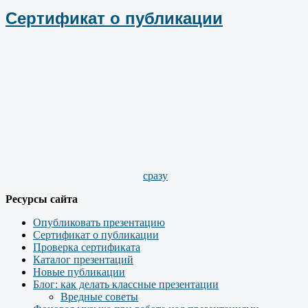
Сертификат о публикации
сразу
Ресурсы сайта
Опубликовать презентацию
Сертификат о публикации
Проверка сертификата
Каталог презентаций
Новые публикации
Блог: как делать классные презентации
Вредные советы