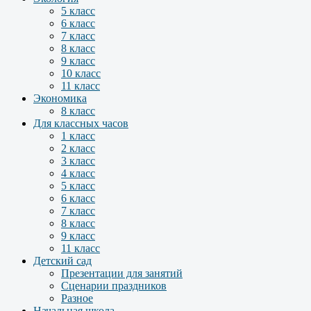
5 класс
6 класс
7 класс
8 класс
9 класс
10 класс
11 класс
Экономика
8 класс
Для классных часов
1 класс
2 класс
3 класс
4 класс
5 класс
6 класс
7 класс
8 класс
9 класс
11 класс
Детский сад
Презентации для занятий
Сценарии праздников
Разное
Начальная школа