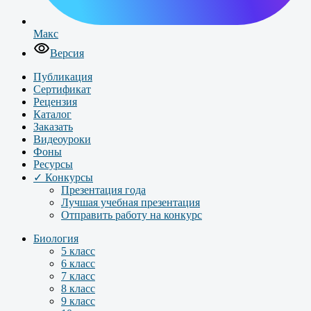
Макс
Версия
Публикация
Сертификат
Рецензия
Каталог
Заказать
Видеоуроки
Фоны
Ресурсы
✓ Конкурсы
Презентация года
Лучшая учебная презентация
Отправить работу на конкурс
Биология
5 класс
6 класс
7 класс
8 класс
9 класс