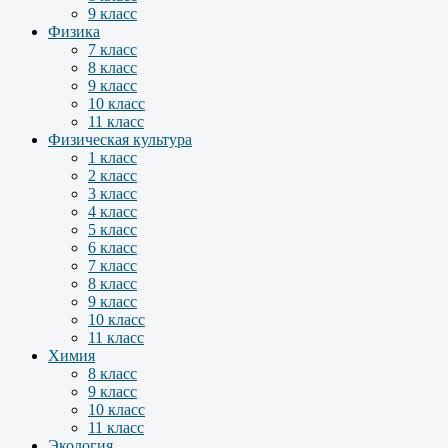
9 класс
Физика
7 класс
8 класс
9 класс
10 класс
11 класс
Физическая культура
1 класс
2 класс
3 класс
4 класс
5 класс
6 класс
7 класс
8 класс
9 класс
10 класс
11 класс
Химия
8 класс
9 класс
10 класс
11 класс
Экология