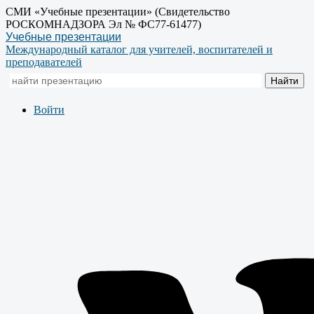
СМИ «Учебные презентации» (Свидетельство
РОСКОМНАДЗОРА Эл № ФС77-61477)
Учебные презентации
Международный каталог для учителей, воспитателей и
преподавателей
Войти