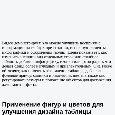
Видео демонстрирует, как можно улучшить восприятие
информации на слайдах презентации, используя элементы
инфографики и оформления таблиц. Елена показывает, как
изменить внешний вид отдельных строк или столбцов
таблицы, добавив инфографику, иконки или фотографии, что
делает слайд более наглядным и привлекательным. Она также
объясняет, как поменять оформление таблицы, добавляя
фоновые прямоугольники и изменяя их цвета, а также как
регулировать размеры и положение объектов для достижения
желаемого эффекта.
Применение фигур и цветов для
улучшения дизайна таблицы