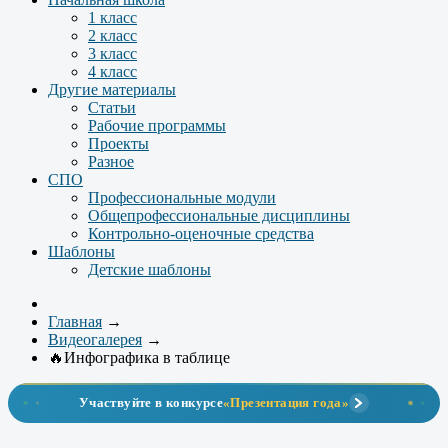
1 класс
2 класс
3 класс
4 класс
Другие материалы
Статьи
Рабочие программы
Проекты
Разное
СПО
Профессиональные модули
Общепрофессиональные дисциплины
Контрольно-оценочные средства
Шаблоны
Детские шаблоны
Главная
→
Видеогалерея
→
🔥Инфографика в таблице
Участвуйте в конкурсе
«Презентация года»