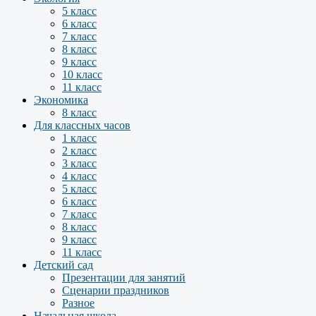
5 класс
6 класс
7 класс
8 класс
9 класс
10 класс
11 класс
Экономика
8 класс
Для классных часов
1 класс
2 класс
3 класс
4 класс
5 класс
6 класс
7 класс
8 класс
9 класс
11 класс
Детский сад
Презентации для занятий
Сценарии праздников
Разное
Начальная школа