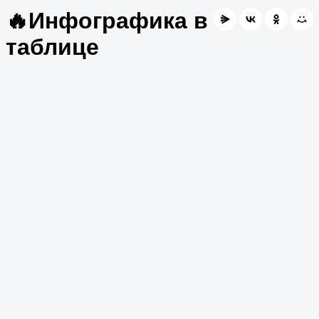
🔥Инфографика в
таблице