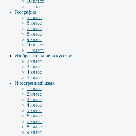
10 класс
11 класс
География
5 класс
6 класс
7 класс
8 класс
9 класс
10 класс
11 класс
Изобразительное искусство
2 класс
3 класс
4 класс
5 класс
Иностранный язык
1 класс
2 класс
3 класс
4 класс
5 класс
6 класс
7 класс
8 класс
9 класс