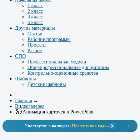
1 класс
2 класс
3 класс
4 класс
Другие материалы
Статьи
Рабочие программы
Проекты
Разное
СПО
Профессиональные модули
Общепрофессиональные дисциплины
Контрольно-оценочные средства
Шаблоны
Детские шаблоны
Главная
→
Видеогалерея
→
🕺💃Анимация карточек в PowerPoint
Участвуйте в конкурсе
«Презентация года»