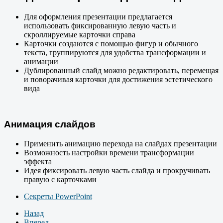
Для оформления презентации предлагается
использовать фиксированную левую часть и
скроллируемые карточки справа
Карточки создаются с помощью фигур и обычного
текста, группируются для удобства трансформации и
анимации
Дублированный слайд можно редактировать, перемещая
и поворачивая карточки для достижения эстетического
вида
Анимация слайдов
Применить анимацию перехода на слайдах презентации
Возможность настройки времени трансформации
эффекта
Идея фиксировать левую часть слайда и прокручивать
правую с карточками
Секреты PowerPoint
Назад
Вперед