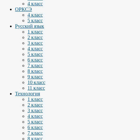
4 класс
ОРКСЭ
4 класс
5 класс
Русский язык
1 класс
2 класс
3 класс
4 класс
5 класс
6 класс
7 класс
8 класс
9 класс
10 класс
11 класс
Технология
1 класс
2 класс
3 класс
4 класс
5 класс
6 класс
7 класс
8 класс