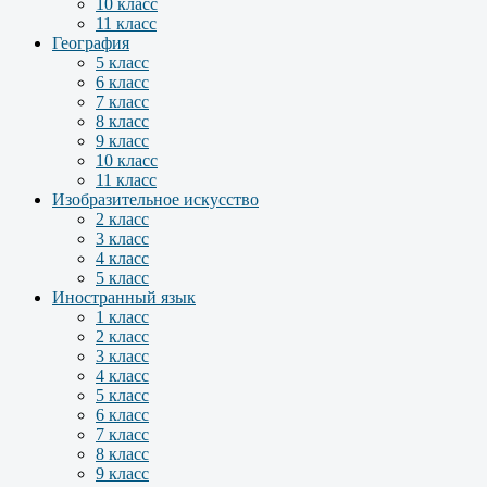
10 класс
11 класс
География
5 класс
6 класс
7 класс
8 класс
9 класс
10 класс
11 класс
Изобразительное искусство
2 класс
3 класс
4 класс
5 класс
Иностранный язык
1 класс
2 класс
3 класс
4 класс
5 класс
6 класс
7 класс
8 класс
9 класс