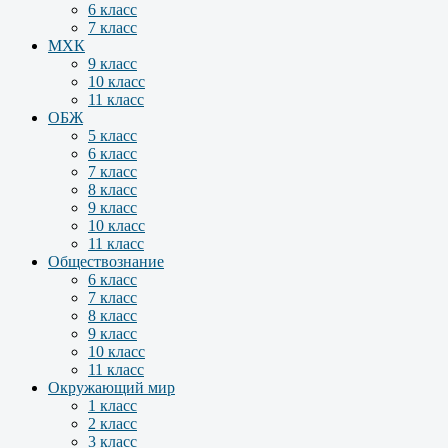
6 класс
7 класс
МХК
9 класс
10 класс
11 класс
ОБЖ
5 класс
6 класс
7 класс
8 класс
9 класс
10 класс
11 класс
Обществознание
6 класс
7 класс
8 класс
9 класс
10 класс
11 класс
Окружающий мир
1 класс
2 класс
3 класс