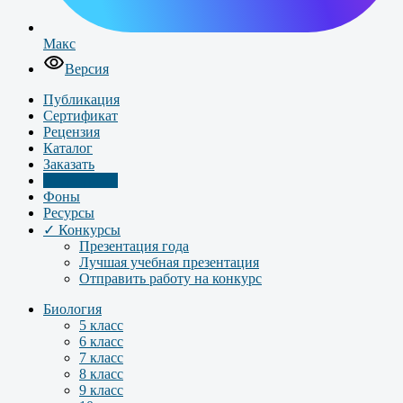
Макс
Версия
Публикация
Сертификат
Рецензия
Каталог
Заказать
Видеоуроки
Фоны
Ресурсы
✓ Конкурсы
Презентация года
Лучшая учебная презентация
Отправить работу на конкурс
Биология
5 класс
6 класс
7 класс
8 класс
9 класс